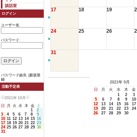
談話室
17
18
19
2
ログイン
ユーザー名:
24
25
26
2
パスワード:
31
パスワード紛失
|
新規登
録
2021年 9月
活動予定表
日
月
火
水
木
金
1
2
3
2021年 10月
5
6
7
8
9
10
12
13
14
15
16
17
日
月
火
水
木
金
土
19
20
21
22
23
24
1
2
26
27
28
29
30
3
4
5
6
7
8
9
10
11
12
13
14
15
16
17
18
19
20
21
22
23
24
25
26
27
28
29
30
31