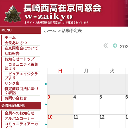
MENU
ホーム
>
活動予定表
ホーム
会長あいさつ
20
在京同窓会について
活動報告
お知らせートップ
コミュニティ編集
部より
日
月
火
ピュアエイジクラ
ブより
リンク集
特定商取引法に基づ
く表記
3
4
5
6
お問い合わせ
会員限定MENU
会員へのお知らせ
10
11
12
1
アルバムコーナー
コミュニティアーカ
イブ