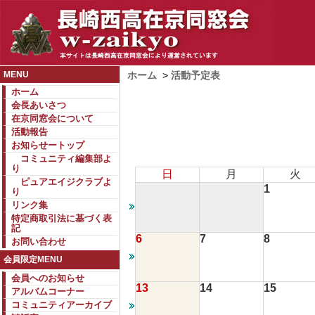
MENU
ホーム
>
活動予定表
ホーム
会長あいさつ
在京同窓会について
活動報告
お知らせートップ
コミュニティ編集部よ
り
日
月
火
ピュアエイジクラブよ
1
り
リンク集
特定商取引法に基づく表
記
6
7
8
お問い合わせ
会員限定MENU
会員へのお知らせ
13
14
15
アルバムコーナー
コミュニティアーカイブ