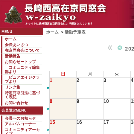
MENU
ホーム
>
活動予定表
ホーム
会長あいさつ
20
在京同窓会について
活動報告
お知らせートップ
コミュニティ編集
部より
日
月
火
ピュアエイジクラ
1
2
3
4
ブより
リンク集
特定商取引法に基づ
く表記
8
9
10
1
お問い合わせ
会員限定MENU
会員へのお知らせ
15
16
17
1
アルバムコーナー
コミュニティアーカ
イブ