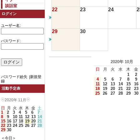
談話室
22
23
24
2
ログイン
ユーザー名:
29
30
パスワード:
2020年 10月
日
月
火
水
木
金
1
2
パスワード紛失
|
新規登
4
5
6
7
8
9
録
11
12
13
14
15
16
18
19
20
21
22
23
活動予定表
25
26
27
28
29
30
2020年 11月
日
月
火
水
木
金
土
1
2
3
4
5
6
7
8
9
10
11
12
13
14
15
16
17
18
19
20
21
22
23
24
25
26
27
28
29
30
＜今日＞