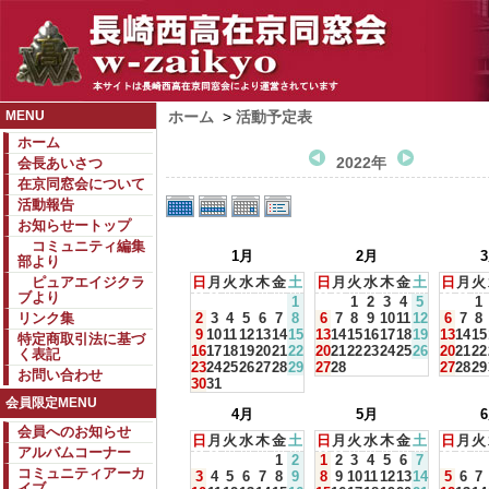
MENU
ホーム
>
活動予定表
ホーム
2022年
会長あいさつ
在京同窓会について
活動報告
お知らせートップ
コミュニティ編集
1月
2月
部より
ピュアエイジクラ
日
月
火
水
木
金
土
日
月
火
水
木
金
土
日
月
火
ブより
1
1
2
3
4
5
1
リンク集
2
3
4
5
6
7
8
6
7
8
9
10
11
12
6
7
8
9
10
11
12
13
14
15
13
14
15
16
17
18
19
13
14
15
特定商取引法に基づ
16
17
18
19
20
21
22
20
21
22
23
24
25
26
20
21
22
く表記
23
24
25
26
27
28
29
27
28
27
28
29
お問い合わせ
30
31
会員限定MENU
4月
5月
会員へのお知らせ
日
月
火
水
木
金
土
日
月
火
水
木
金
土
日
月
火
アルバムコーナー
1
2
1
2
3
4
5
6
7
コミュニティアーカ
3
4
5
6
7
8
9
8
9
10
11
12
13
14
5
6
7
イブ