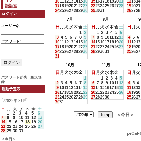
10
11
12
13
14
15
16
15
16
17
18
19
20
21
12
13
14
談話室
17
18
19
20
21
22
23
22
23
24
25
26
27
28
19
20
21
24
25
26
27
28
29
30
29
30
31
26
27
28
ログイン
7月
8月
ユーザー名:
日
月
火
水
木
金
土
日
月
火
水
木
金
土
日
月
火
1
2
1
2
3
4
5
6
3
4
5
6
7
8
9
7
8
9
10
11
12
13
4
5
6
パスワード:
10
11
12
13
14
15
16
14
15
16
17
18
19
20
11
12
13
17
18
19
20
21
22
23
21
22
23
24
25
26
27
18
19
20
24
25
26
27
28
29
30
28
29
30
31
25
26
27
31
10月
11月
1
日
月
火
水
木
金
土
日
月
火
水
木
金
土
日
月
火
パスワード紛失
|
新規登
1
1
2
3
4
5
録
2
3
4
5
6
7
8
6
7
8
9
10
11
12
4
5
6
9
10
11
12
13
14
15
13
14
15
16
17
18
19
11
12
13
活動予定表
16
17
18
19
20
21
22
20
21
22
23
24
25
26
18
19
20
23
24
25
26
27
28
29
27
28
29
30
25
26
27
2022年 8月
30
31
日
月
火
水
木
金
土
1
2
3
4
5
6
＜今日＞
7
8
9
10
11
12
13
14
15
16
17
18
19
20
21
22
23
24
25
26
27
28
29
30
31
piCal-
＜今日＞