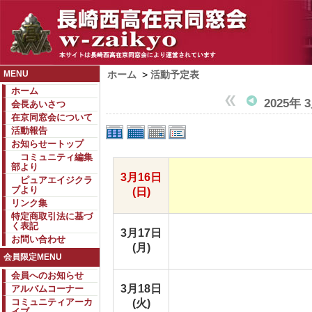
MENU
ホーム
>
活動予定表
ホーム
2025年 
会長あいさつ
在京同窓会について
活動報告
お知らせートップ
コミュニティ編集
部より
3月16日
ピュアエイジクラ
ブより
(日)
リンク集
特定商取引法に基づ
く表記
3月17日
お問い合わせ
(月)
会員限定MENU
会員へのお知らせ
3月18日
アルバムコーナー
コミュニティアーカ
(火)
イブ