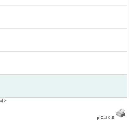
日＞
piCal-0.8