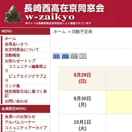
MENU
ホーム
>
活動予定表
ホーム
会長あいさつ
在京同窓会について
活動報告
お知らせートップ
コミュニティ編集部よ
り
9月29日
ピュアエイジクラブよ
り
(日)
リンク集
特定商取引法に基づく表
記
9月30日
お問い合わせ
(月)
会員限定MENU
会員へのお知らせ
10月1日
アルバムコーナー
コミュニティアーカイブ
(火)