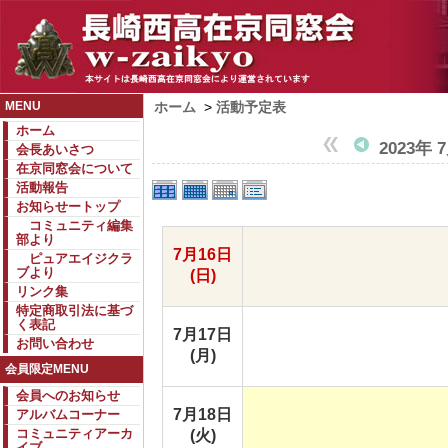
MENU
ホーム
>
活動予定表
ホーム
2023年 
会長あいさつ
在京同窓会について
活動報告
お知らせートップ
コミュニティ編集
部より
7月16日
ピュアエイジクラ
ブより
(日)
リンク集
特定商取引法に基づ
く表記
7月17日
お問い合わせ
(月)
会員限定MENU
会員へのお知らせ
7月18日
アルバムコーナー
コミュニティアーカ
(火)
イブ