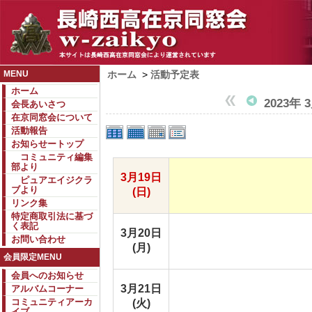
MENU
ホーム
>
活動予定表
ホーム
2023年 
会長あいさつ
在京同窓会について
活動報告
お知らせートップ
コミュニティ編集
部より
3月19日
ピュアエイジクラ
ブより
(日)
リンク集
特定商取引法に基づ
く表記
3月20日
お問い合わせ
(月)
会員限定MENU
会員へのお知らせ
3月21日
アルバムコーナー
コミュニティアーカ
(火)
イブ