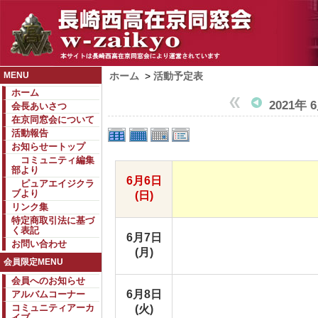
MENU
ホーム
>
活動予定表
ホーム
2021年 
会長あいさつ
在京同窓会について
活動報告
お知らせートップ
コミュニティ編集
部より
6月6日
ピュアエイジクラ
ブより
(日)
リンク集
特定商取引法に基づ
く表記
6月7日
お問い合わせ
(月)
会員限定MENU
会員へのお知らせ
6月8日
アルバムコーナー
コミュニティアーカ
(火)
イブ