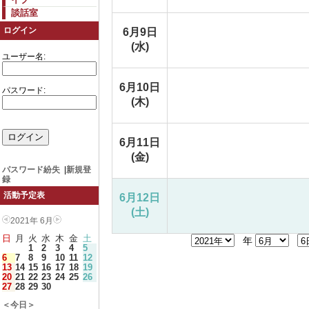
談話室
ログイン
6月9日
(水)
ユーザー名:
6月10日
パスワード:
(木)
6月11日
(金)
パスワード紛失
|
新規登
録
活動予定表
6月12日
(土)
2021年 6月
日
月
火
水
木
金
土
年
1
2
3
4
5
6
7
8
9
10
11
12
13
14
15
16
17
18
19
20
21
22
23
24
25
26
27
28
29
30
＜今日＞