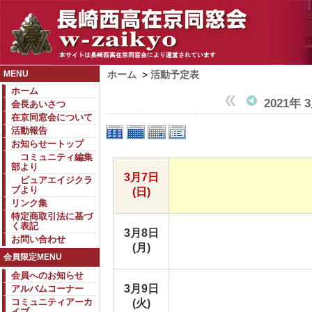
MENU
ホーム
>
活動予定表
ホーム
2021年 
会長あいさつ
在京同窓会について
活動報告
お知らせートップ
コミュニティ編集
部より
3月7日
ピュアエイジクラ
ブより
(日)
リンク集
特定商取引法に基づ
く表記
3月8日
お問い合わせ
(月)
会員限定MENU
会員へのお知らせ
3月9日
アルバムコーナー
コミュニティアーカ
(火)
イブ