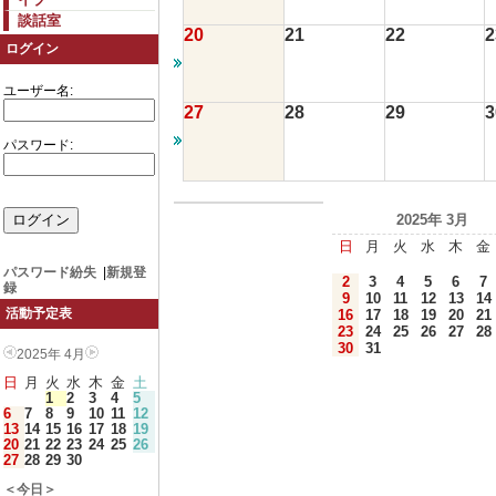
談話室
20
21
22
2
ログイン
ユーザー名:
27
28
29
3
パスワード:
2025年 3月
日
月
火
水
木
金
パスワード紛失
|
新規登
2
3
4
5
6
7
録
9
10
11
12
13
14
活動予定表
16
17
18
19
20
21
23
24
25
26
27
28
30
31
2025年 4月
日
月
火
水
木
金
土
1
2
3
4
5
6
7
8
9
10
11
12
13
14
15
16
17
18
19
20
21
22
23
24
25
26
27
28
29
30
＜今日＞