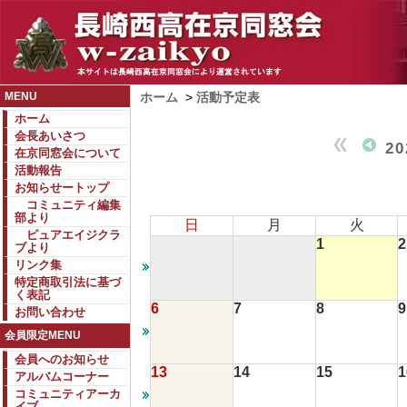
MENU
ホーム
>
活動予定表
ホーム
会長あいさつ
2
在京同窓会について
活動報告
お知らせートップ
コミュニティ編集
部より
日
月
火
ピュアエイジクラ
1
2
ブより
リンク集
特定商取引法に基づ
く表記
6
7
8
9
お問い合わせ
会員限定MENU
会員へのお知らせ
13
14
15
1
アルバムコーナー
コミュニティアーカ
イブ