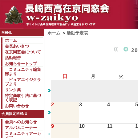
MENU
ホーム
>
活動予定表
ホーム
会長あいさつ
2
在京同窓会について
活動報告
お知らせートップ
コミュニティ編集
部より
日
月
火
ピュアエイジクラ
ブより
リンク集
特定商取引法に基づ
く表記
2
3
4
5
お問い合わせ
会員限定MENU
会員へのお知らせ
9
10
11
1
アルバムコーナー
コミュニティアーカ
イブ