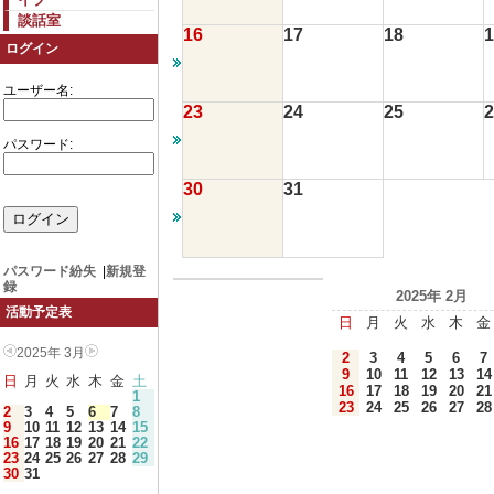
談話室
16
17
18
1
ログイン
ユーザー名:
23
24
25
2
パスワード:
30
31
パスワード紛失
|
新規登
録
2025年 2月
活動予定表
日
月
火
水
木
金
2025年 3月
2
3
4
5
6
7
9
10
11
12
13
14
日
月
火
水
木
金
土
16
17
18
19
20
21
1
23
24
25
26
27
28
2
3
4
5
6
7
8
9
10
11
12
13
14
15
16
17
18
19
20
21
22
23
24
25
26
27
28
29
30
31