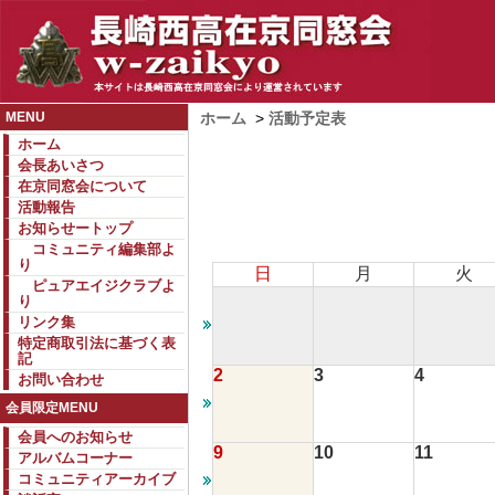
MENU
ホーム
>
活動予定表
ホーム
会長あいさつ
在京同窓会について
活動報告
お知らせートップ
コミュニティ編集部よ
り
日
月
火
ピュアエイジクラブよ
り
リンク集
特定商取引法に基づく表
記
2
3
4
お問い合わせ
会員限定MENU
会員へのお知らせ
9
10
11
アルバムコーナー
コミュニティアーカイブ