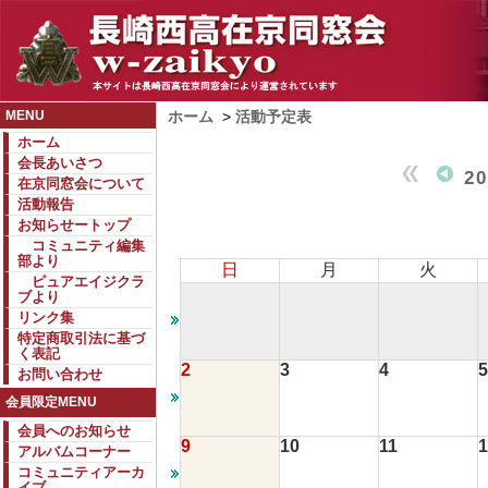
MENU
ホーム
>
活動予定表
ホーム
会長あいさつ
2
在京同窓会について
活動報告
お知らせートップ
コミュニティ編集
部より
日
月
火
ピュアエイジクラ
ブより
リンク集
特定商取引法に基づ
く表記
2
3
4
5
お問い合わせ
会員限定MENU
会員へのお知らせ
9
10
11
1
アルバムコーナー
コミュニティアーカ
イブ