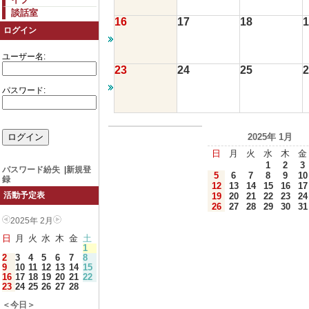
談話室
16
17
18
1
ログイン
ユーザー名:
23
24
25
2
パスワード:
2025年 1月
日
月
火
水
木
金
1
2
3
パスワード紛失
|
新規登
5
6
7
8
9
10
録
12
13
14
15
16
17
活動予定表
19
20
21
22
23
24
26
27
28
29
30
31
2025年 2月
日
月
火
水
木
金
土
1
2
3
4
5
6
7
8
9
10
11
12
13
14
15
16
17
18
19
20
21
22
23
24
25
26
27
28
＜今日＞