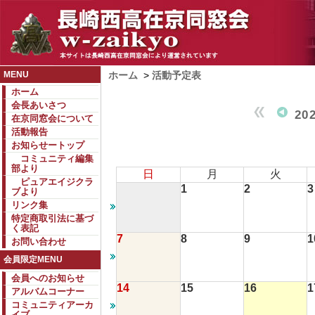
MENU
ホーム
>
活動予定表
ホーム
会長あいさつ
20
在京同窓会について
活動報告
お知らせートップ
コミュニティ編集
部より
日
月
火
ピュアエイジクラ
1
2
3
ブより
リンク集
特定商取引法に基づ
く表記
7
8
9
1
お問い合わせ
会員限定MENU
会員へのお知らせ
14
15
16
1
アルバムコーナー
コミュニティアーカ
イブ