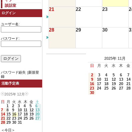
談話室
21
22
23
2
ログイン
ユーザー名:
28
29
30
3
パスワード:
2025年 11月
日
月
火
水
木
金
パスワード紛失
|
新規登
2
3
4
5
6
7
録
9
10
11
12
13
14
活動予定表
16
17
18
19
20
21
23
24
25
26
27
28
30
2025年 12月
日
月
火
水
木
金
土
1
2
3
4
5
6
7
8
9
10
11
12
13
14
15
16
17
18
19
20
21
22
23
24
25
26
27
28
29
30
31
＜今日＞