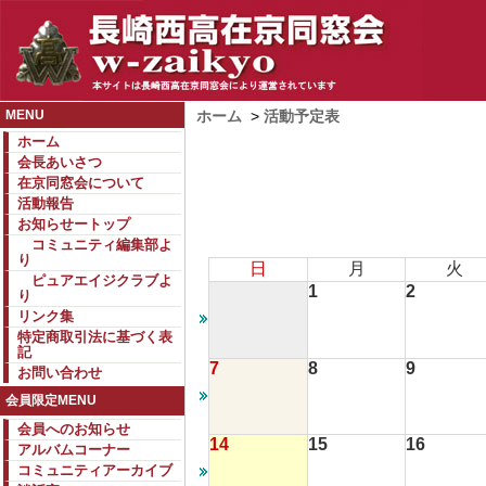
MENU
ホーム
>
活動予定表
ホーム
会長あいさつ
在京同窓会について
活動報告
お知らせートップ
コミュニティ編集部よ
り
日
月
火
ピュアエイジクラブよ
1
2
り
リンク集
特定商取引法に基づく表
記
7
8
9
お問い合わせ
会員限定MENU
会員へのお知らせ
14
15
16
アルバムコーナー
コミュニティアーカイブ