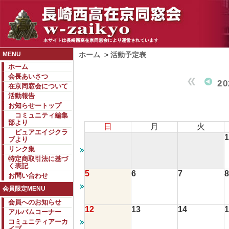
MENU
ホーム
>
活動予定表
ホーム
会長あいさつ
2
在京同窓会について
活動報告
お知らせートップ
コミュニティ編集
部より
日
月
火
ピュアエイジクラ
1
ブより
リンク集
特定商取引法に基づ
く表記
5
6
7
8
お問い合わせ
会員限定MENU
会員へのお知らせ
12
13
14
1
アルバムコーナー
コミュニティアーカ
イブ