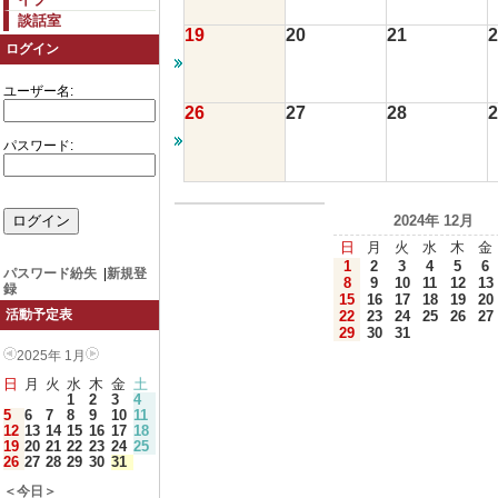
談話室
19
20
21
2
ログイン
ユーザー名:
26
27
28
2
パスワード:
2024年 12月
日
月
火
水
木
金
1
2
3
4
5
6
パスワード紛失
|
新規登
8
9
10
11
12
13
録
15
16
17
18
19
20
活動予定表
22
23
24
25
26
27
29
30
31
2025年 1月
日
月
火
水
木
金
土
1
2
3
4
5
6
7
8
9
10
11
12
13
14
15
16
17
18
19
20
21
22
23
24
25
26
27
28
29
30
31
＜今日＞