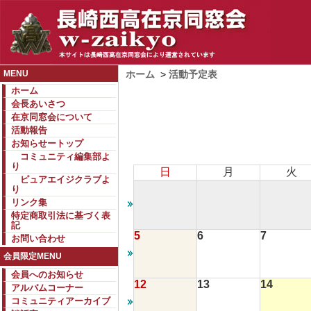
MENU
ホーム
>
活動予定表
ホーム
会長あいさつ
在京同窓会について
活動報告
お知らせートップ
コミュニティ編集部よ
り
日
月
火
ピュアエイジクラブよ
り
リンク集
特定商取引法に基づく表
記
5
6
7
お問い合わせ
会員限定MENU
会員へのお知らせ
12
13
14
アルバムコーナー
コミュニティアーカイブ