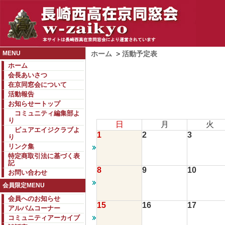
MENU
ホーム
>
活動予定表
ホーム
会長あいさつ
在京同窓会について
活動報告
お知らせートップ
コミュニティ編集部よ
り
日
月
火
ピュアエイジクラブよ
1
2
3
り
リンク集
特定商取引法に基づく表
記
8
9
10
お問い合わせ
会員限定MENU
会員へのお知らせ
15
16
17
アルバムコーナー
コミュニティアーカイブ