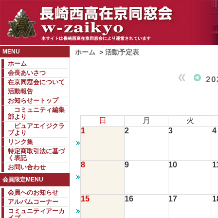
MENU
ホーム
>
活動予定表
ホーム
会長あいさつ
2
在京同窓会について
活動報告
お知らせートップ
コミュニティ編集
部より
日
月
火
ピュアエイジクラ
1
2
3
4
ブより
リンク集
特定商取引法に基づ
く表記
8
9
10
1
お問い合わせ
会員限定MENU
会員へのお知らせ
15
16
17
1
アルバムコーナー
コミュニティアーカ
イブ