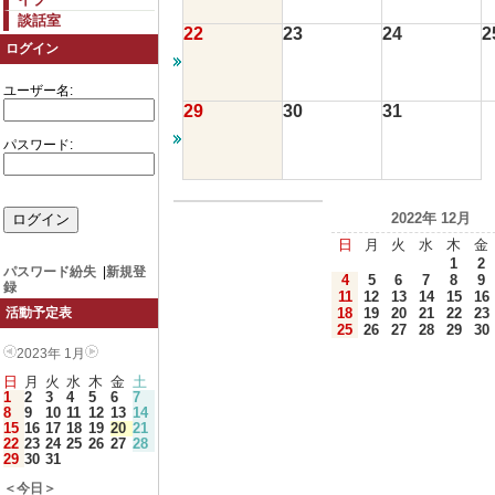
談話室
22
23
24
2
ログイン
ユーザー名:
29
30
31
パスワード:
2022年 12月
日
月
火
水
木
金
1
2
パスワード紛失
|
新規登
4
5
6
7
8
9
録
11
12
13
14
15
16
18
19
20
21
22
23
活動予定表
25
26
27
28
29
30
2023年 1月
日
月
火
水
木
金
土
1
2
3
4
5
6
7
8
9
10
11
12
13
14
15
16
17
18
19
20
21
22
23
24
25
26
27
28
29
30
31
＜今日＞