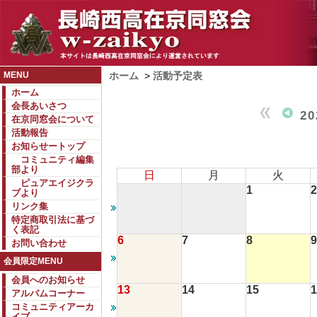
MENU
ホーム
>
活動予定表
ホーム
会長あいさつ
2
在京同窓会について
活動報告
お知らせートップ
コミュニティ編集
部より
日
月
火
ピュアエイジクラ
1
2
ブより
リンク集
特定商取引法に基づ
く表記
6
7
8
9
お問い合わせ
会員限定MENU
会員へのお知らせ
13
14
15
1
アルバムコーナー
コミュニティアーカ
イブ