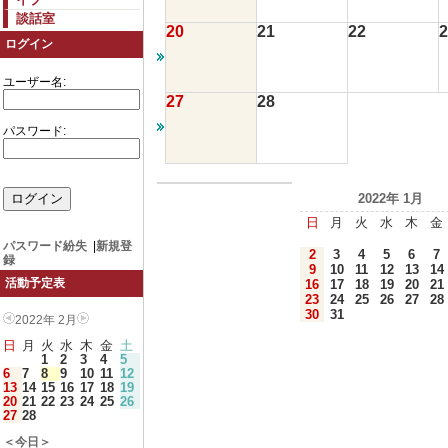
談話室
20
21
22
2
ログイン
ユーザー名:
27
28
パスワード:
2022年 1月
日
月
火
水
木
金
パスワード紛失
|
新規登
2
3
4
5
6
7
録
9
10
11
12
13
14
活動予定表
16
17
18
19
20
21
23
24
25
26
27
28
30
31
2022年 2月
日
月
火
水
木
金
土
1
2
3
4
5
6
7
8
9
10
11
12
13
14
15
16
17
18
19
20
21
22
23
24
25
26
27
28
＜今日＞