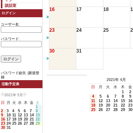
談話室
16
17
18
1
ログイン
ユーザー名:
23
24
25
2
パスワード:
30
31
パスワード紛失
|
新規登
録
2021年 4月
活動予定表
日
月
火
水
木
金
1
2
2021年 5月
4
5
6
7
8
9
11
12
13
14
15
16
日
月
火
水
木
金
土
18
19
20
21
22
23
1
25
26
27
28
29
30
2
3
4
5
6
7
8
9
10
11
12
13
14
15
16
17
18
19
20
21
22
23
24
25
26
27
28
29
30
31