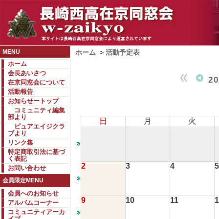
MENU
ホーム
>
活動予定表
ホーム
会長あいさつ
2
在京同窓会について
活動報告
お知らせートップ
コミュニティ編集
部より
日
月
火
ピュアエイジクラ
ブより
リンク集
特定商取引法に基づ
く表記
2
3
4
5
お問い合わせ
会員限定MENU
会員へのお知らせ
9
10
11
1
アルバムコーナー
コミュニティアーカ
イブ