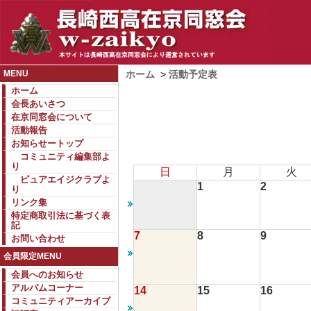
MENU
ホーム
>
活動予定表
ホーム
会長あいさつ
在京同窓会について
活動報告
お知らせートップ
コミュニティ編集部よ
り
日
月
火
ピュアエイジクラブよ
1
2
り
リンク集
特定商取引法に基づく表
記
7
8
9
お問い合わせ
会員限定MENU
会員へのお知らせ
アルバムコーナー
14
15
16
コミュニティアーカイブ