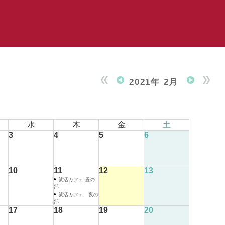
2021年 2月
水
木
金
土
3
4
5
6
10
11
12
13
•
就活カフェ 昼の
部
•
就活カフェ 夜の
部
17
18
19
20