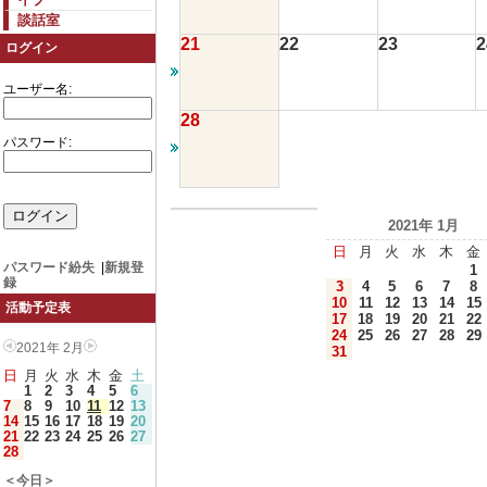
談話室
21
22
23
2
ログイン
ユーザー名:
28
パスワード:
2021年 1月
日
月
火
水
木
金
パスワード紛失
|
新規登
1
録
3
4
5
6
7
8
10
11
12
13
14
15
活動予定表
17
18
19
20
21
22
24
25
26
27
28
29
2021年 2月
31
日
月
火
水
木
金
土
1
2
3
4
5
6
7
8
9
10
11
12
13
14
15
16
17
18
19
20
21
22
23
24
25
26
27
28
＜今日＞