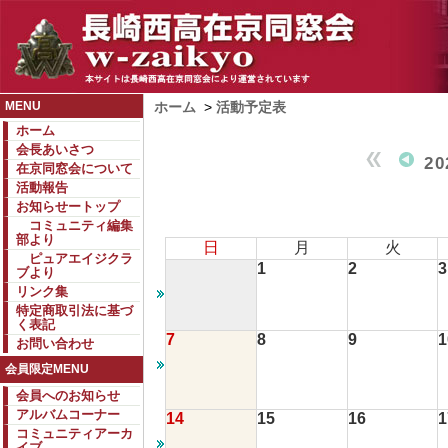
MENU
ホーム
>
活動予定表
ホーム
会長あいさつ
2
在京同窓会について
活動報告
お知らせートップ
コミュニティ編集
部より
日
月
火
ピュアエイジクラ
1
2
3
ブより
リンク集
特定商取引法に基づ
く表記
7
8
9
1
お問い合わせ
会員限定MENU
会員へのお知らせ
アルバムコーナー
14
15
16
1
コミュニティアーカ
イブ