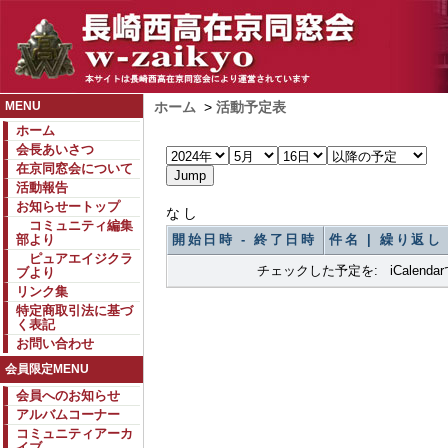
MENU
ホーム
>
活動予定表
ホーム
会長あいさつ
在京同窓会について
活動報告
お知らせートップ
なし
コミュニティ編集
部より
開始日時 - 終了日時
件名 | 繰り返し
ピュアエイジクラ
チェックした予定を: iCalend
ブより
リンク集
特定商取引法に基づ
く表記
お問い合わせ
会員限定MENU
会員へのお知らせ
アルバムコーナー
コミュニティアーカ
イブ