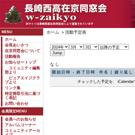
MENU
ホーム
>
活動予定表
ホーム
会長あいさつ
在京同窓会について
活動報告
お知らせートップ
なし
コミュニティ編集
部より
開始日時 - 終了日時
件名 | 繰り返し
ピュアエイジクラ
チェックした予定を: iCalend
ブより
リンク集
特定商取引法に基づ
く表記
お問い合わせ
会員限定MENU
会員へのお知らせ
アルバムコーナー
コミュニティアーカ
イブ