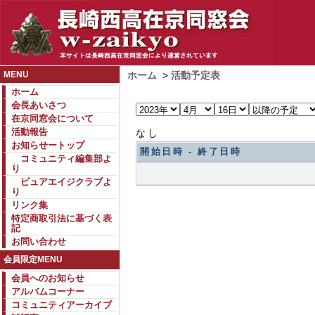
MENU
ホーム
>
活動予定表
ホーム
会長あいさつ
在京同窓会について
活動報告
なし
お知らせートップ
開始日時 - 終了日時
コミュニティ編集部よ
り
ピュアエイジクラブよ
り
リンク集
特定商取引法に基づく表
記
お問い合わせ
会員限定MENU
会員へのお知らせ
アルバムコーナー
コミュニティアーカイブ