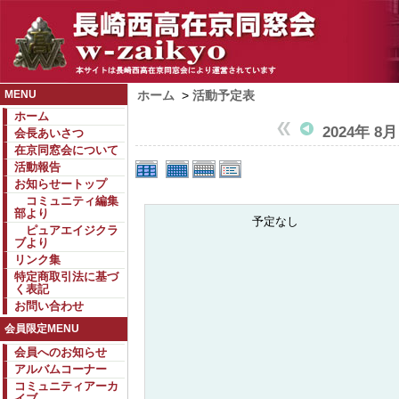
MENU
ホーム
>
活動予定表
ホーム
2024年 8月
会長あいさつ
在京同窓会について
活動報告
お知らせートップ
コミュニティ編集
部より
予定なし
ピュアエイジクラ
ブより
リンク集
特定商取引法に基づ
く表記
お問い合わせ
会員限定MENU
会員へのお知らせ
アルバムコーナー
コミュニティアーカ
イブ