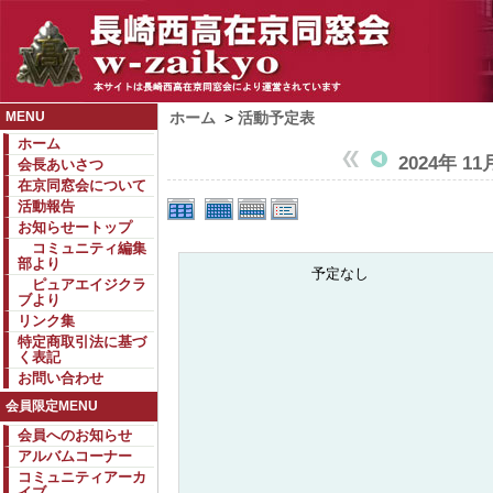
MENU
ホーム
>
活動予定表
ホーム
2024年 11
会長あいさつ
在京同窓会について
活動報告
お知らせートップ
コミュニティ編集
部より
予定なし
ピュアエイジクラ
ブより
リンク集
特定商取引法に基づ
く表記
お問い合わせ
会員限定MENU
会員へのお知らせ
アルバムコーナー
コミュニティアーカ
イブ