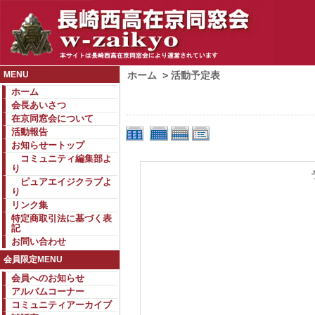
MENU
ホーム
>
活動予定表
ホーム
会長あいさつ
在京同窓会について
活動報告
お知らせートップ
コミュニティ編集部よ
り
ピュアエイジクラブよ
り
リンク集
特定商取引法に基づく表
記
お問い合わせ
会員限定MENU
会員へのお知らせ
アルバムコーナー
コミュニティアーカイブ