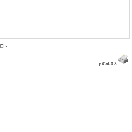
日＞
piCal-0.8