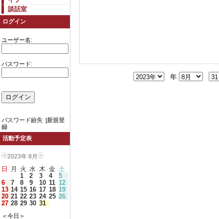
談話室
ログイン
ユーザー名:
パスワード:
年
パスワード紛失
|
新規登
録
活動予定表
2023年 8月
日
月
火
水
木
金
土
1
2
3
4
5
6
7
8
9
10
11
12
13
14
15
16
17
18
19
20
21
22
23
24
25
26
27
28
29
30
31
＜今日＞