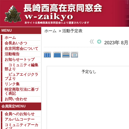
MENU
ホーム
>
活動予定表
ホーム
2023年 8月
会長あいさつ
在京同窓会について
活動報告
お知らせートップ
コミュニティ編集
部より
予定なし
ピュアエイジクラ
ブより
リンク集
特定商取引法に基づ
く表記
お問い合わせ
会員限定MENU
会員へのお知らせ
アルバムコーナー
コミュニティアーカ
イブ