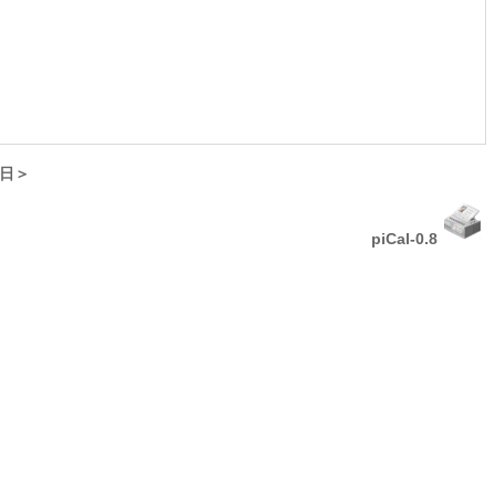
日＞
piCal-0.8