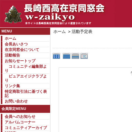
MENU
ホーム
>
活動予定表
ホーム
会長あいさつ
在京同窓会について
活動報告
お知らせートップ
コミュニティ編集部よ
り
ピュアエイジクラブよ
り
リンク集
特定商取引法に基づく表
記
お問い合わせ
会員限定MENU
会員へのお知らせ
アルバムコーナー
コミュニティアーカイブ