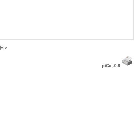
日＞
piCal-0.8