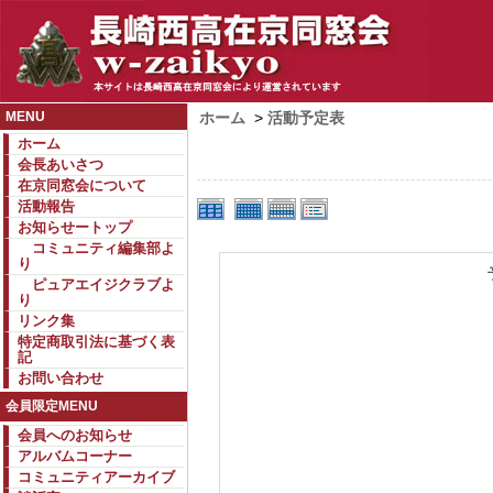
MENU
ホーム
>
活動予定表
ホーム
会長あいさつ
在京同窓会について
活動報告
お知らせートップ
コミュニティ編集部よ
り
ピュアエイジクラブよ
り
リンク集
特定商取引法に基づく表
記
お問い合わせ
会員限定MENU
会員へのお知らせ
アルバムコーナー
コミュニティアーカイブ