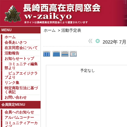
MENU
ホーム
>
活動予定表
ホーム
2022年 7月
会長あいさつ
在京同窓会について
活動報告
お知らせートップ
コミュニティ編集
部より
予定なし
ピュアエイジクラ
ブより
リンク集
特定商取引法に基づ
く表記
お問い合わせ
会員限定MENU
会員へのお知らせ
アルバムコーナー
コミュニティアーカ
イブ