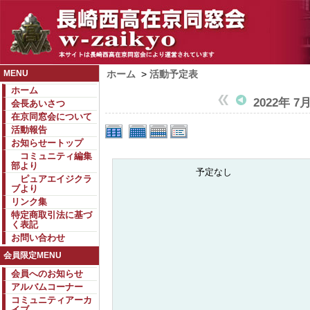
MENU
ホーム
>
活動予定表
ホーム
2022年 7
会長あいさつ
在京同窓会について
活動報告
お知らせートップ
コミュニティ編集
部より
予定なし
ピュアエイジクラ
ブより
リンク集
特定商取引法に基づ
く表記
お問い合わせ
会員限定MENU
会員へのお知らせ
アルバムコーナー
コミュニティアーカ
イブ