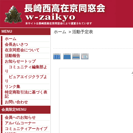
MENU
ホーム
>
活動予定表
ホーム
会長あいさつ
在京同窓会について
活動報告
お知らせートップ
コミュニティ編集部よ
り
ピュアエイジクラブよ
り
リンク集
特定商取引法に基づく表
記
お問い合わせ
会員限定MENU
会員へのお知らせ
アルバムコーナー
コミュニティアーカイブ