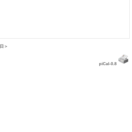
日＞
piCal-0.8