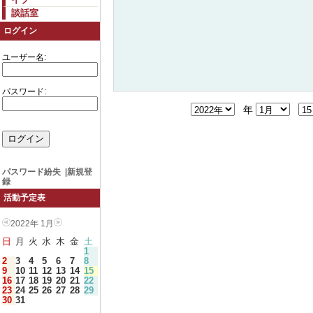
談話室
ログイン
ユーザー名:
パスワード:
年
パスワード紛失
|
新規登
録
活動予定表
2022年 1月
日
月
火
水
木
金
土
1
2
3
4
5
6
7
8
9
10
11
12
13
14
15
16
17
18
19
20
21
22
23
24
25
26
27
28
29
30
31