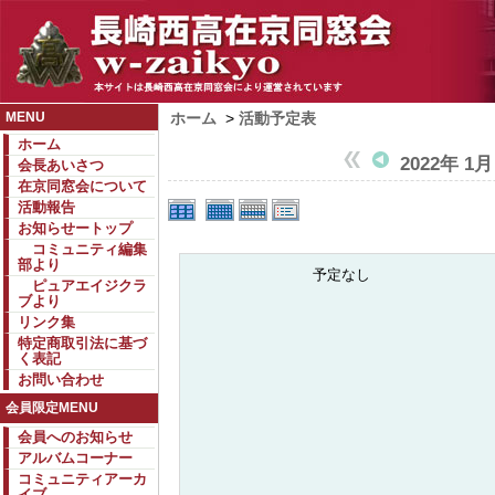
MENU
ホーム
>
活動予定表
ホーム
2022年 1月
会長あいさつ
在京同窓会について
活動報告
お知らせートップ
コミュニティ編集
部より
予定なし
ピュアエイジクラ
ブより
リンク集
特定商取引法に基づ
く表記
お問い合わせ
会員限定MENU
会員へのお知らせ
アルバムコーナー
コミュニティアーカ
イブ