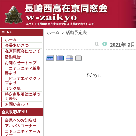
MENU
ホーム
>
活動予定表
ホーム
2021年 9月
会長あいさつ
在京同窓会について
活動報告
お知らせートップ
コミュニティ編集
部より
予定なし
ピュアエイジクラ
ブより
リンク集
特定商取引法に基づ
く表記
お問い合わせ
会員限定MENU
会員へのお知らせ
アルバムコーナー
コミュニティアーカ
イブ