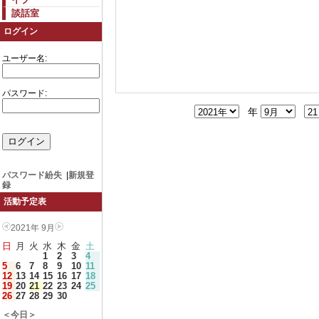
談話室
ログイン
ユーザー名:
パスワード:
年
パスワード紛失
|
新規登
録
活動予定表
2021年 9月
日
月
火
水
木
金
土
1
2
3
4
5
6
7
8
9
10
11
12
13
14
15
16
17
18
19
20
21
22
23
24
25
26
27
28
29
30
＜今日＞