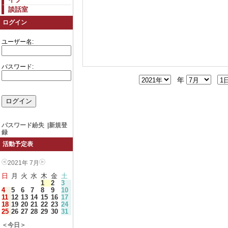
談話室
ログイン
ユーザー名:
パスワード:
年
パスワード紛失
|
新規登
録
活動予定表
2021年 7月
日
月
火
水
木
金
土
1
2
3
4
5
6
7
8
9
10
11
12
13
14
15
16
17
18
19
20
21
22
23
24
25
26
27
28
29
30
31
＜今日＞