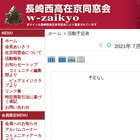
MENU
ホーム
>
活動予定表
ホーム
2021年 7
会長あいさつ
在京同窓会について
活動報告
お知らせートップ
コミュニティ編集
部より
予定なし
ピュアエイジクラ
ブより
リンク集
特定商取引法に基づ
く表記
お問い合わせ
会員限定MENU
会員へのお知らせ
アルバムコーナー
コミュニティアーカ
イブ