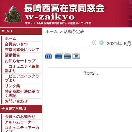
MENU
ホーム
>
活動予定表
ホーム
2021年 6月
会長あいさつ
在京同窓会について
活動報告
お知らせートップ
コミュニティ編集
部より
予定なし
ピュアエイジクラ
ブより
リンク集
特定商取引法に基づ
く表記
お問い合わせ
会員限定MENU
会員へのお知らせ
アルバムコーナー
コミュニティアーカ
イブ