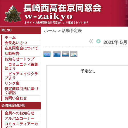
MENU
ホーム
>
活動予定表
ホーム
2021年 5月
会長あいさつ
在京同窓会について
活動報告
お知らせートップ
コミュニティ編集
部より
予定なし
ピュアエイジクラ
ブより
リンク集
特定商取引法に基づ
く表記
お問い合わせ
会員限定MENU
会員へのお知らせ
アルバムコーナー
コミュニティアーカ
イブ