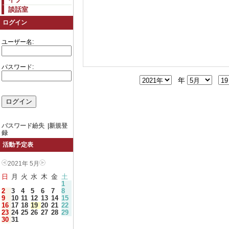
談話室
ログイン
ユーザー名:
パスワード:
年
パスワード紛失
|
新規登
録
活動予定表
2021年 5月
日
月
火
水
木
金
土
1
2
3
4
5
6
7
8
9
10
11
12
13
14
15
16
17
18
19
20
21
22
23
24
25
26
27
28
29
30
31