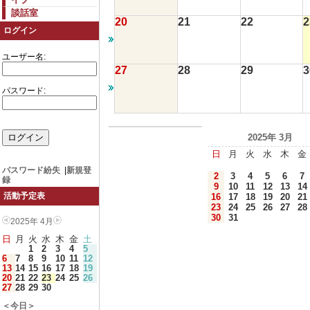
談話室
20
21
22
2
ログイン
ユーザー名:
27
28
29
3
パスワード:
2025年 3月
日
月
火
水
木
金
パスワード紛失
|
新規登
2
3
4
5
6
7
録
9
10
11
12
13
14
活動予定表
16
17
18
19
20
21
23
24
25
26
27
28
30
31
2025年 4月
日
月
火
水
木
金
土
1
2
3
4
5
6
7
8
9
10
11
12
13
14
15
16
17
18
19
20
21
22
23
24
25
26
27
28
29
30
＜今日＞