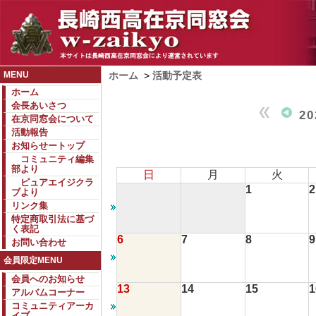
MENU
ホーム
>
活動予定表
ホーム
会長あいさつ
2
在京同窓会について
活動報告
お知らせートップ
コミュニティ編集
部より
日
月
火
ピュアエイジクラ
1
2
ブより
リンク集
特定商取引法に基づ
く表記
6
7
8
9
お問い合わせ
会員限定MENU
会員へのお知らせ
13
14
15
1
アルバムコーナー
コミュニティアーカ
イブ