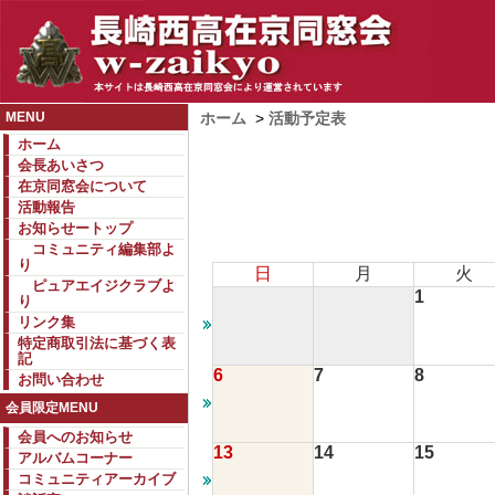
MENU
ホーム
>
活動予定表
ホーム
会長あいさつ
在京同窓会について
活動報告
お知らせートップ
コミュニティ編集部よ
り
日
月
火
ピュアエイジクラブよ
1
り
リンク集
特定商取引法に基づく表
記
6
7
8
お問い合わせ
会員限定MENU
会員へのお知らせ
13
14
15
アルバムコーナー
コミュニティアーカイブ