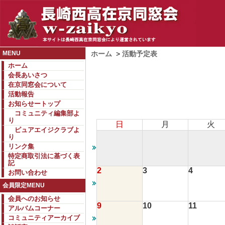
MENU
ホーム
>
活動予定表
ホーム
会長あいさつ
在京同窓会について
活動報告
お知らせートップ
コミュニティ編集部よ
り
日
月
火
ピュアエイジクラブよ
り
リンク集
特定商取引法に基づく表
記
2
3
4
お問い合わせ
会員限定MENU
会員へのお知らせ
9
10
11
アルバムコーナー
コミュニティアーカイブ