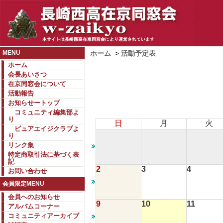
MENU
ホーム
>
活動予定表
ホーム
会長あいさつ
在京同窓会について
活動報告
お知らせートップ
コミュニティ編集部よ
り
日
月
火
ピュアエイジクラブよ
り
リンク集
特定商取引法に基づく表
記
2
3
4
お問い合わせ
会員限定MENU
会員へのお知らせ
9
10
11
アルバムコーナー
コミュニティアーカイブ