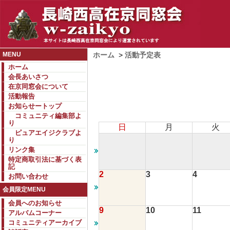
MENU
ホーム
>
活動予定表
ホーム
会長あいさつ
在京同窓会について
活動報告
お知らせートップ
コミュニティ編集部よ
り
日
月
火
ピュアエイジクラブよ
り
リンク集
特定商取引法に基づく表
記
2
3
4
お問い合わせ
会員限定MENU
会員へのお知らせ
9
10
11
アルバムコーナー
コミュニティアーカイブ