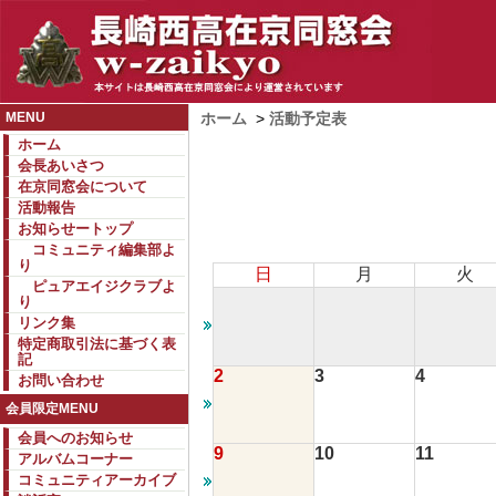
MENU
ホーム
>
活動予定表
ホーム
会長あいさつ
在京同窓会について
活動報告
お知らせートップ
コミュニティ編集部よ
り
日
月
火
ピュアエイジクラブよ
り
リンク集
特定商取引法に基づく表
記
2
3
4
お問い合わせ
会員限定MENU
会員へのお知らせ
9
10
11
アルバムコーナー
コミュニティアーカイブ