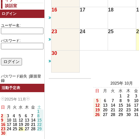
談話室
16
17
18
1
ログイン
ユーザー名:
23
24
25
2
パスワード:
30
パスワード紛失
|
新規登
録
2025年 10月
活動予定表
日
月
火
水
木
金
1
2
3
2025年 11月
5
6
7
8
9
10
12
13
14
15
16
17
日
月
火
水
木
金
土
19
20
21
22
23
24
1
26
27
28
29
30
31
2
3
4
5
6
7
8
9
10
11
12
13
14
15
16
17
18
19
20
21
22
23
24
25
26
27
28
29
30