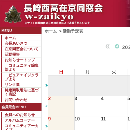
MENU
ホーム
>
活動予定表
ホーム
会長あいさつ
20
在京同窓会について
活動報告
お知らせートップ
コミュニティ編集
部より
日
月
火
ピュアエイジクラ
ブより
リンク集
特定商取引法に基づ
く表記
2
3
4
5
お問い合わせ
会員限定MENU
会員へのお知らせ
9
10
11
1
アルバムコーナー
コミュニティアーカ
イブ