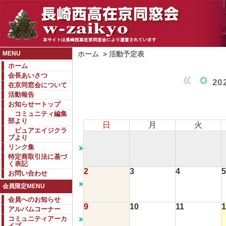
MENU
ホーム
>
活動予定表
ホーム
会長あいさつ
20
在京同窓会について
活動報告
お知らせートップ
コミュニティ編集
部より
日
月
火
ピュアエイジクラ
ブより
リンク集
特定商取引法に基づ
く表記
2
3
4
5
お問い合わせ
会員限定MENU
会員へのお知らせ
9
10
11
1
アルバムコーナー
コミュニティアーカ
イブ