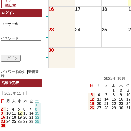
談話室
16
17
18
1
ログイン
ユーザー名:
23
24
25
2
パスワード:
30
パスワード紛失
|
新規登
録
2025年 10月
活動予定表
日
月
火
水
木
金
1
2
3
2025年 11月
5
6
7
8
9
10
12
13
14
15
16
17
日
月
火
水
木
金
土
19
20
21
22
23
24
1
26
27
28
29
30
31
2
3
4
5
6
7
8
9
10
11
12
13
14
15
16
17
18
19
20
21
22
23
24
25
26
27
28
29
30