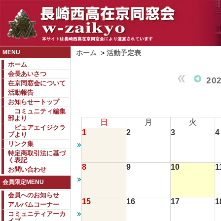
MENU
ホーム
>
活動予定表
ホーム
会長あいさつ
20
在京同窓会について
活動報告
お知らせートップ
コミュニティ編集
部より
日
月
火
ピュアエイジクラ
1
2
3
4
ブより
リンク集
特定商取引法に基づ
く表記
8
9
10
1
お問い合わせ
会員限定MENU
会員へのお知らせ
15
16
17
1
アルバムコーナー
コミュニティアーカ
イブ