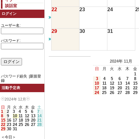
談話室
22
23
24
2
ログイン
ユーザー名:
29
30
31
パスワード:
2024年 11月
日
月
火
水
木
金
1
パスワード紛失
|
新規登
3
4
5
6
7
8
録
10
11
12
13
14
15
17
18
19
20
21
22
活動予定表
24
25
26
27
28
29
2024年 12月
日
月
火
水
木
金
土
1
2
3
4
5
6
7
8
9
10
11
12
13
14
15
16
17
18
19
20
21
22
23
24
25
26
27
28
29
30
31
＜今日＞